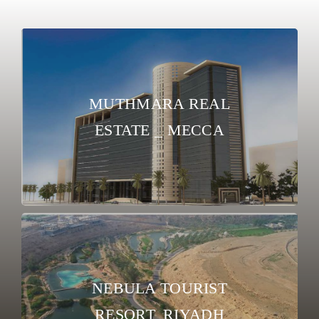
MUTHMARA REAL
ESTATE _ MECCA
NEBULA TOURIST
RESORT_RIYADH